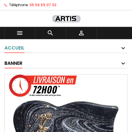
Téléphone:
05 56 59 07 02



ACCUEIL
BANNER