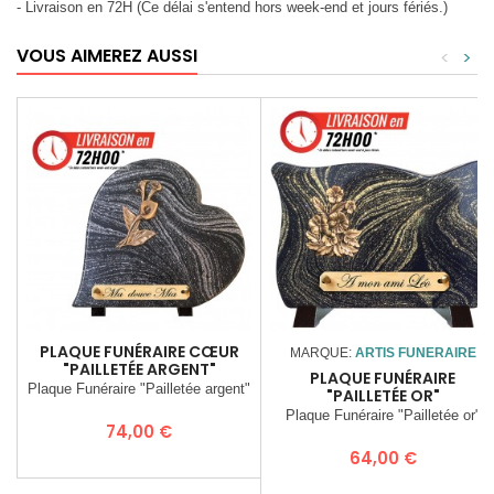
- Livraison en 72H (Ce délai s'entend hors week-end et jours fériés.)
VOUS AIMEREZ AUSSI
<
>
PLAQUE FUNÉRAIRE CŒUR
MARQUE:
ARTIS FUNERAIRE
"PAILLETÉE ARGENT"
PLAQUE FUNÉRAIRE
Plaque Funéraire "Pailletée argent"
"PAILLETÉE OR"
Plaque Funéraire "Pailletée or"
Prix
74,00 €
Prix
64,00 €