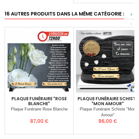
16 AUTRES PRODUITS DANS LA MÊME CATÉGORIE :
>
<
PLAQUE FUNÉRAIRE "ROSE
PLAQUE FUNÉRAIRE SCHISTE
BLANCHE"
"MON AMOUR"
Plaque Funéraire Rose Blanche
Plaque Funéraire Schiste "Mon
Amour"
Prix
Prix
87,00 €
96,00 €