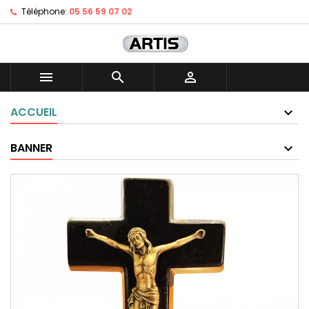
Téléphone:
05 56 59 07 02



ACCUEIL
BANNER