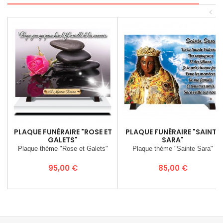
<
PLAQUE FUNÉRAIRE "ROSE ET
PLAQUE FUNÉRAIRE "SAINTE
GALETS"
SARA"
Plaque thème "Rose et Galets"
Plaque thème "Sainte Sara"
Prix
Prix
95,00 €
85,00 €