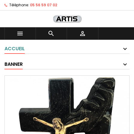
Téléphone:
05 56 59 07 02



ACCUEIL
BANNER