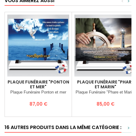
VOUS AIMEREZ AUSSI
<
>
PLAQUE FUNÉRAIRE "PONTON
PLAQUE FUNÉRAIRE "PHARE
ET MER"
ET MARIN"
Plaque Funéraire Ponton et mer
Plaque Funéraire "Phare et Marin"
Prix
Prix
87,00 €
85,00 €
16 AUTRES PRODUITS DANS LA MÊME CATÉGORIE :
>