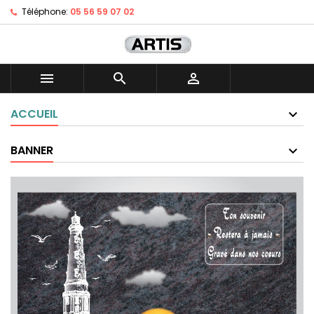
Téléphone:
05 56 59 07 02



ACCUEIL
BANNER