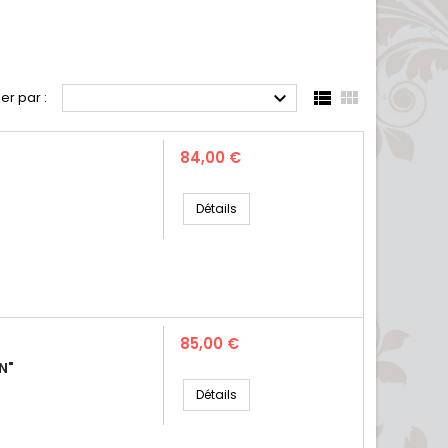



ier par :
Prix
84,00 €
Détails
Prix
85,00 €
N"
Détails