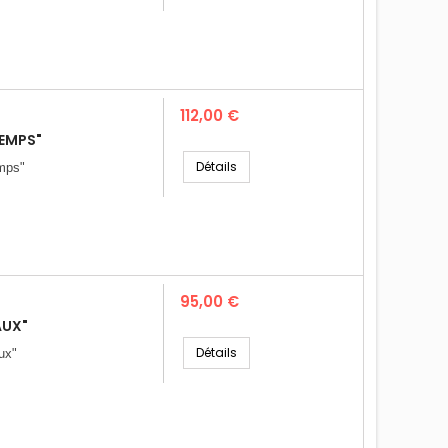
Prix
112,00 €
TEMPS"
Détails
emps"
Prix
95,00 €
AUX"
Détails
ux"