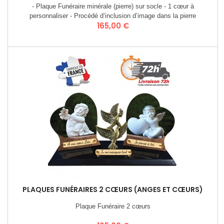
- Plaque Funéraire minérale (pierre) sur socle - 1 cœur à
personnaliser - Procédé d’inclusion d’image dans la pierre
Prix
165,00 €
(Stratographie®) - 1 bronze 2 colombes H 16 cm - 3 textes à
personnaliser 14 x 2,2 cm - Poids 3 kgs - dim. 44 x 21 cm
PLAQUES FUNÉRAIRES 2 CŒURS (ANGES ET CŒURS)
Plaque Funéraire 2 cœurs