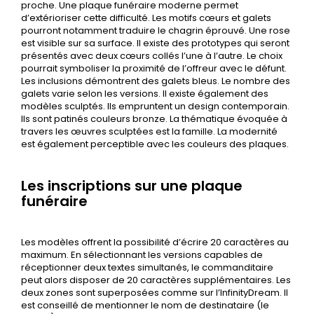
proche. Une plaque funéraire moderne permet
d’extérioriser cette difficulté. Les motifs cœurs et galets
pourront notamment traduire le chagrin éprouvé. Une rose
est visible sur sa surface. Il existe des prototypes qui seront
présentés avec deux cœurs collés l’une à l’autre. Le choix
pourrait symboliser la proximité de l’offreur avec le défunt.
Les inclusions démontrent des galets bleus. Le nombre des
galets varie selon les versions. Il existe également des
modèles sculptés. Ils empruntent un design contemporain.
Ils sont patinés couleurs bronze. La thématique évoquée à
travers les œuvres sculptées est la famille. La modernité
est également perceptible avec les couleurs des plaques.
Les inscriptions sur une plaque
funéraire
Les modèles offrent la possibilité d’écrire 20 caractères au
maximum. En sélectionnant les versions capables de
réceptionner deux textes simultanés, le commanditaire
peut alors disposer de 20 caractères supplémentaires. Les
deux zones sont superposées comme sur l’InfinityDream. Il
est conseillé de mentionner le nom de destinataire (le