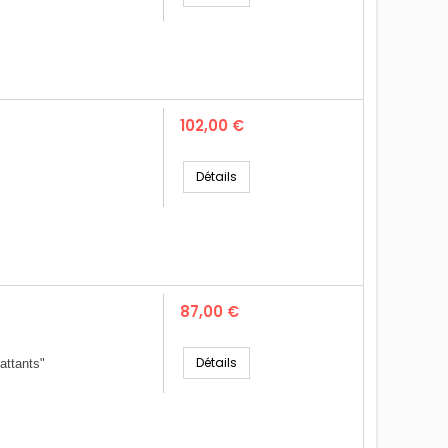
Prix
102,00 €
Détails
Prix
87,00 €
Détails
attants"