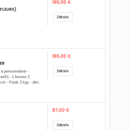
Prix
165,00 €
 FLEURS)
Détails
Prix
165,00 €
ER
Détails
 à personnaliser -
hie®) - 1 bronze 2
 cm - Poids 3 kgs - dim.
Prix
87,00 €
Détails