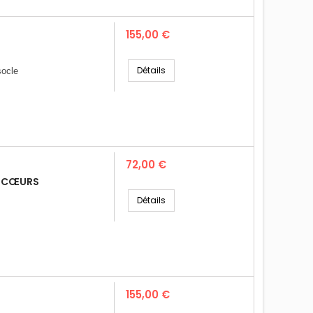
Prix
155,00 €
Détails
socle
Prix
72,00 €
T CŒURS
Détails
Prix
155,00 €