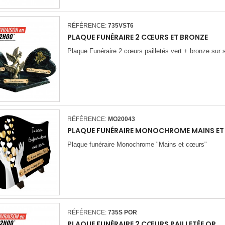
RÉFÉRENCE:
735VST6
PLAQUE FUNÉRAIRE 2 CŒURS ET BRONZE
Plaque Funéraire 2 cœurs pailletés vert + bronze sur 
RÉFÉRENCE:
MO20043
PLAQUE FUNÉRAIRE MONOCHROME MAINS E
Plaque funéraire Monochrome "Mains et cœurs"
RÉFÉRENCE:
735S POR
PLAQUE FUNÉRAIRE 2 CŒURS PAILLETÉE OR