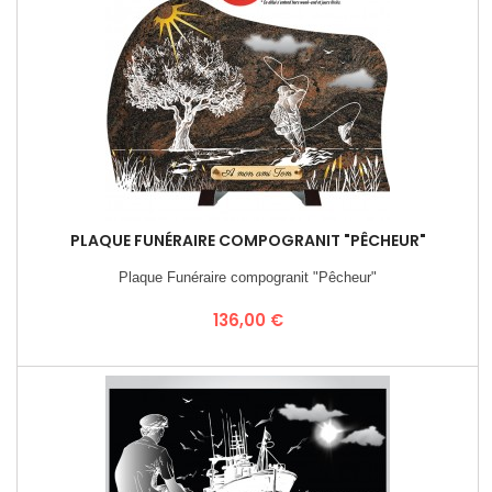
PLAQUE FUNÉRAIRE COMPOGRANIT "PÊCHEUR"
Plaque Funéraire compogranit "Pêcheur"
Prix
136,00 €