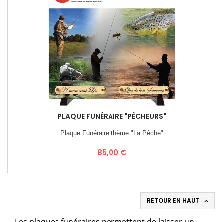
PLAQUE FUNÉRAIRE "PÊCHEURS"
Plaque Funéraire thème "La Pêche"
Prix
85,00 €
RETOUR EN HAUT

Les
plaques funéraires
permettent de laisser un