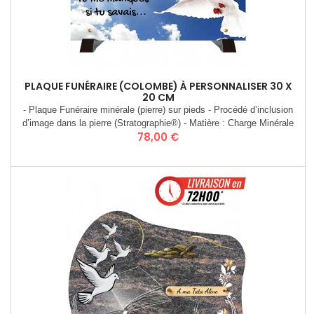
PLAQUE FUNÉRAIRE (COLOMBE) À PERSONNALISER 30 X
20 CM
- Plaque Funéraire minérale (pierre) sur pieds - Procédé d’inclusion
d’image dans la pierre (Stratographie®) - Matière : Charge Minérale
Prix
78,00 €
recomposée (Poudre de granit) - Dimensions : 30 x 20 cm - Poids 3
Kgs - Plaque livrée entièrement montée