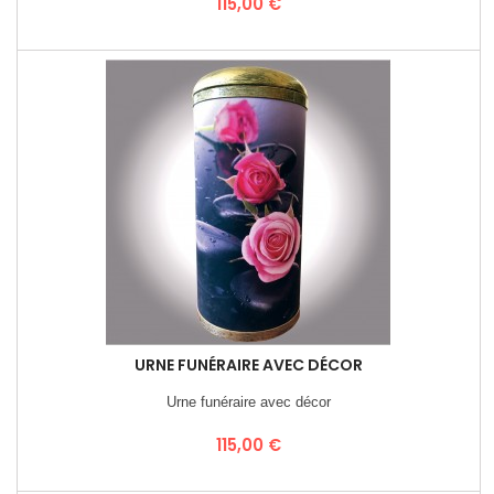
Prix
115,00 €
URNE FUNÉRAIRE AVEC DÉCOR
Urne funéraire avec décor
Prix
115,00 €