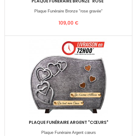
PLAQUE FUNÉRAIRE BRONZE "ROSE"
Plaque Funéraire Bronze "rose gravée"
Prix
109,00 €
PLAQUE FUNÉRAIRE ARGENT "CŒURS"
Plaque Funéraire Argent cœurs