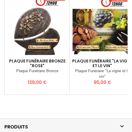
PLAQUE FUNÉRAIRE BRONZE
PLAQUE FUNÉRAIRE "LA VIGN
"ROSE"
ET LE VIN"
Plaque Funéraire Bronze
Plaque Funéraire "La vigne et le
vin"
Prix
Prix
139,00 €
95,00 €

PRODUITS