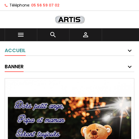
Téléphone:
05 56 59 07 02



ACCUEIL
BANNER