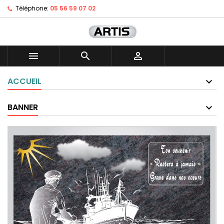
Téléphone:
05 56 59 07 02



ACCUEIL
BANNER