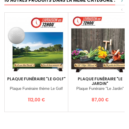
16 AUTRES PRODUITS DANS LA MÊME CATÉGORIE :
>
<
PLAQUE FUNÉRAIRE "LE GOLF"
PLAQUE FUNÉRAIRE "LE
JARDIN"
Plaque Funéraire thème Le Golf
Plaque Funéraire "Le Jardin"
Prix
Prix
112,00 €
87,00 €