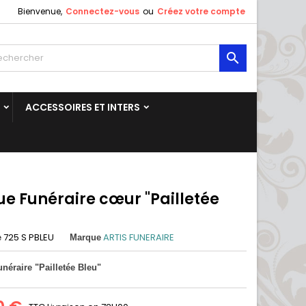
Bienvenue,
Connectez-vous
ou
Créez votre compte

ACCESSOIRES ET INTERS
ue Funéraire cœur "Pailletée
"
725 S PBLEU
ARTIS FUNERAIRE
e
Marque
néraire "Pailletée Bleu"