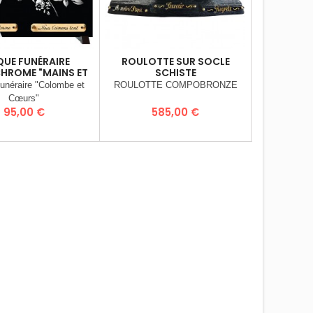
QUE FUNÉRAIRE
ROULOTTE SUR SOCLE
PLAQUE
ROME "MAINS ET
SCHISTE
PERSONNAL
ROSES"
unéraire "Colombe et
ROULOTTE COMPOBRONZE
- Plaque F
Cœurs"
(pierre) s
Prix
Prix
P
95,00 €
585,00 €
7
d’inclusion d
(Stratogra
Charge Mi
(Poudre de gr
30 x 20 c
Plaque livré