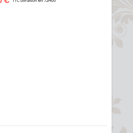
0 €
TTC
Livraison en 72H00