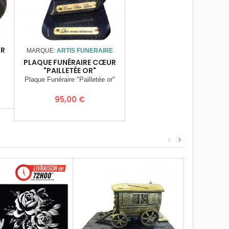
UR
MARQUE:
ARTIS FUNERAIRE
PLAQUE FUNÉRAIRE CŒUR
"PAILLETÉE OR"
Plaque Funéraire "Pailletée or"
Prix
95,00 €
<
>