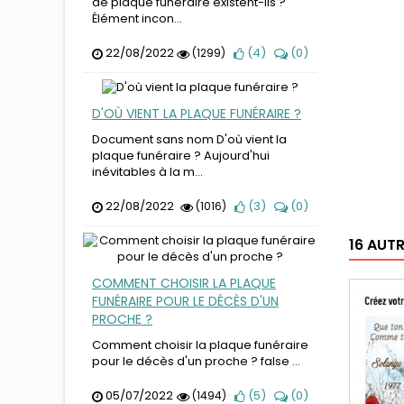
de plaque funéraire existent-ils ?
Élément incon...
22/08/2022
(
4
)
(
0
)
(1299)
D'OÙ VIENT LA PLAQUE FUNÉRAIRE ?
Document sans nom D'où vient la
plaque funéraire ? Aujourd'hui
inévitables à la m...
22/08/2022
(
3
)
(
0
)
(1016)
16 AUT
COMMENT CHOISIR LA PLAQUE
FUNÉRAIRE POUR LE DÉCÈS D'UN
PROCHE ?
Comment choisir la plaque funéraire
pour le décès d'un proche ? false ...
05/07/2022
(
5
)
(
0
)
(1494)