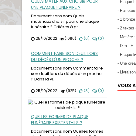
QUELS MATÉRIAUX CHOISIR POUR
- Plaque f
UNE PLAQUE FUNÉRAIRE ?
- Pailletée
Document sans nom Quels
- 1 bronz
matériaux choisir pour une plaque
funéraire ? Critères à pr...
- 2 textes
- Matière 
25/10/2022
(
6
)
(
0
)
(1096)
- Dim : H.
COMMENT FAIRE SON DEUIL LORS
- Plaque l
DU DÉCÈS D'UN PROCHE ?
- Une cr
Document sans nom Comment faire
- Livraiso
son deuil lors du décès d'un proche
? Dans la vi...
VOUS A
25/10/2022
(
3
)
(
0
)
(925)
QUELLES FORMES DE PLAQUE
FUNÉRAIRE EXISTENT-ILS ?
Document sans nom Quelles formes