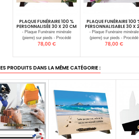
PLAQUE FUNÉRAIRE 100 %
PLAQUE FUNÉRAIRE 100 
PERSONNALISÉE 30 X 20 CM
PERSONNALISABLE 30 X 
CM
- Plaque Funéraire minérale
- Plaque Funéraire minérale
(pierre) sur pieds - Procédé
(pierre) sur pieds - Procédé
Prix
Prix
78,00 €
78,00 €
d’inclusion d’image dans la pierre
d’inclusion d’image dans la pie
(Stratographie®) - Matière :
(Stratographie®) - Matière :
Charge Minérale recomposée
Charge Minérale recomposé
(Poudre de granit) - Dimensions :
(Poudre de granit) - Dimension
RES PRODUITS DANS LA MÊME CATÉGORIE :
30 x 20 cm - Poids 3 Kgs -
30 x 20 cm - Poids 3 Kgs 
Plaque livrée entièrement montée
Plaque livrée entièrement mon