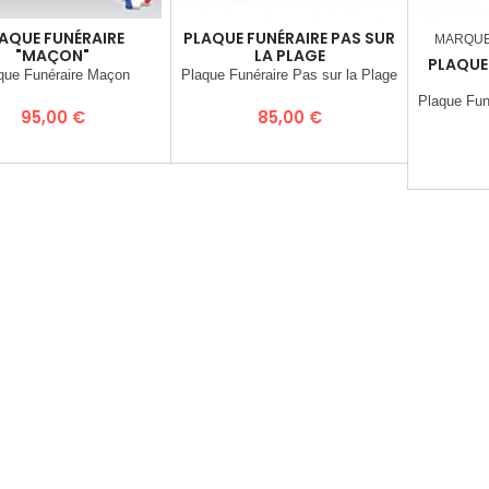
AQUE FUNÉRAIRE
PLAQUE FUNÉRAIRE PAS SUR
MARQU
"MAÇON"
LA PLAGE
PLAQUE 
que Funéraire Maçon
Plaque Funéraire Pas sur la Plage
Plaque Funé
Prix
Prix
95,00 €
85,00 €