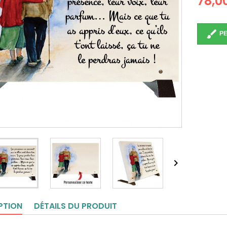
78,0
brush
PE

PTION
DÉTAILS DU PRODUIT