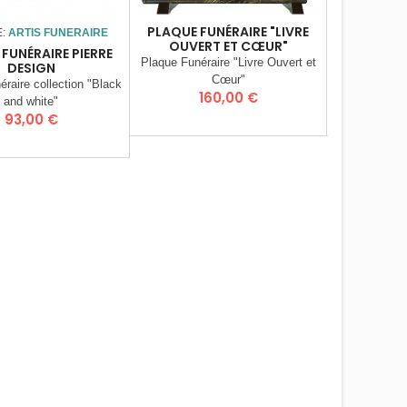
PLAQUE FUNÉRAIRE "LIVRE
PLAQUE FU
E:
ARTIS FUNERAIRE
OUVERT ET CŒUR"
"NOUNOU
FUNÉRAIRE PIERRE
Plaque Funéraire "Livre Ouvert et
Plaque thème
DESIGN
Cœur"
raire collection "Black
Prix
P
160,00 €
8
and white"
Prix
93,00 €