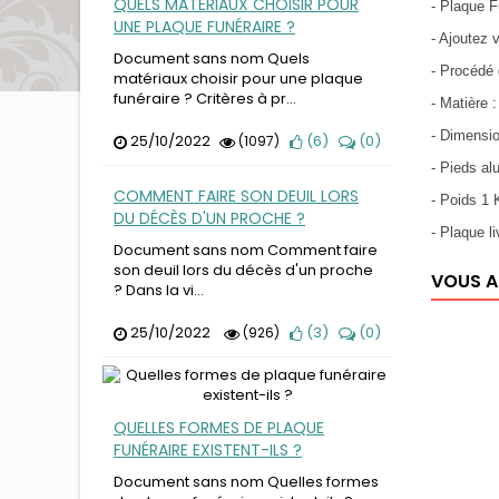
QUELS MATÉRIAUX CHOISIR POUR
- Plaque F
UNE PLAQUE FUNÉRAIRE ?
- Ajoutez 
Document sans nom Quels
- Procédé 
matériaux choisir pour une plaque
funéraire ? Critères à pr...
- Matière 
- Dimensi
25/10/2022
(
6
)
(
0
)
(1097)
- Pieds a
COMMENT FAIRE SON DEUIL LORS
- Poids 1
DU DÉCÈS D'UN PROCHE ?
- Plaque l
Document sans nom Comment faire
son deuil lors du décès d'un proche
VOUS A
? Dans la vi...
25/10/2022
(
3
)
(
0
)
(926)
QUELLES FORMES DE PLAQUE
FUNÉRAIRE EXISTENT-ILS ?
Document sans nom Quelles formes