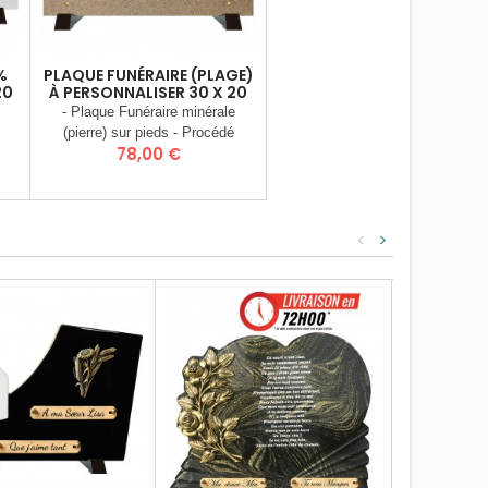
%
PLAQUE FUNÉRAIRE (PLAGE)
20
À PERSONNALISER 30 X 20
CM
- Plaque Funéraire minérale
(pierre) sur pieds - Procédé
Prix
78,00 €
rre
d’inclusion d’image dans la pierre
(Stratographie®) - Matière :
e
Charge Minérale recomposée
s :
(Poudre de granit) - Dimensions :
-
30 x 20 cm - Poids 3 Kgs -
<
>
tée
Plaque livrée entièrement montée