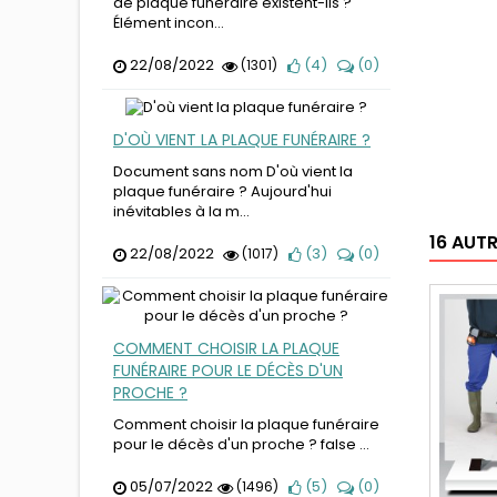
de plaque funéraire existent-ils ?
Élément incon...
22/08/2022
(
4
)
(
0
)
(1301)
D'OÙ VIENT LA PLAQUE FUNÉRAIRE ?
Document sans nom D'où vient la
plaque funéraire ? Aujourd'hui
inévitables à la m...
16 AUT
22/08/2022
(
3
)
(
0
)
(1017)
COMMENT CHOISIR LA PLAQUE
FUNÉRAIRE POUR LE DÉCÈS D'UN
PROCHE ?
Comment choisir la plaque funéraire
pour le décès d'un proche ? false ...
05/07/2022
(
5
)
(
0
)
(1496)