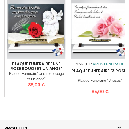
PLAQUE FUNÉRAIRE "UNE
MARQUE:
ARTIS FUNERAIRE
ROSE ROUGE ET UN ANGE"
PLAQUE FUNÉRAIRE "3 ROSES
Plaque Funéraire"Une rose rouge
"
et un ange"
Plaque Funéraire "3 roses"
Prix
85,00 €
Prix
85,00 €

PRODUITS