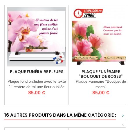
PLAQUE FUNÉRAIRE FLEURS
PLAQUE FUNÉRAIRE
"BOUQUET DE ROSES"
Plaque fond orchidée avec le texte
Plaque Funéraire "Bouquet de
"Il restera de toi une fleur oubliée
roses"
Prix
Prix
85,00 €
85,00 €
qui ne s'est jamais fanée"
16 AUTRES PRODUITS DANS LA MÊME CATÉGORIE :
>
<