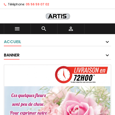
Téléphone:
05 56 59 07 02



ACCUEIL
BANNER