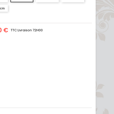
 cm
0 €
TTC
Livraison 72H00