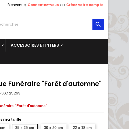
Bienvenue,
Connectez-vous
ou
Créez votre compte

ACCESSOIRES ET INTERS
ue Funéraire "Forêt d'automne"
SLC 25263
e
unéraire "Forêt d'automne"
is ma taille
 cm
35 x 25 cm
30 x 20 cm
22 x 18 cm