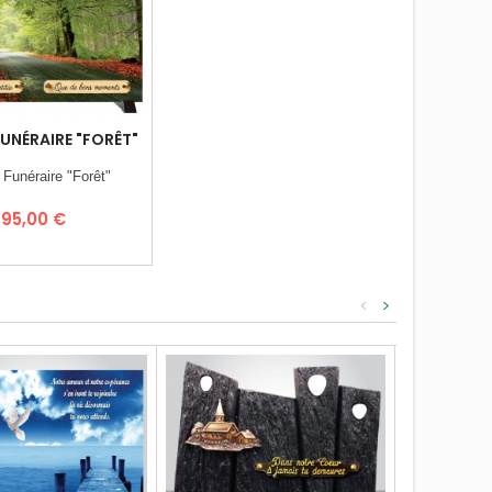
UNÉRAIRE "FORÊT"
 Funéraire "Forêt"
Prix
95,00 €
<
>