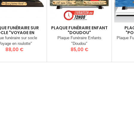
UE FUNÉRAIRE SUR
PLAQUE FUNÉRAIRE ENFANT
PLA
CLE "VOYAGE EN
"DOUDOU"
"PO
ROULOTTE"
ue funéraire sur socle
Plaque Funéraire Enfants
Plaque Fu
Voyage en roulotte"
"Doudou"
Prix
Prix
88,00 €
85,00 €