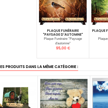
PLAQUE FUNÉRAIRE
PLAQUE F
"PAYSAGE D'AUTOMNE"
Plaque Funéraire "Paysage
Plaque
d'automne"
Prix
95,00 €
RES PRODUITS DANS LA MÊME CATÉGORIE :