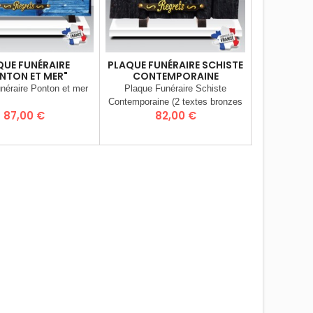
QUE FUNÉRAIRE
PLAQUE FUNÉRAIRE SCHISTE
PLAQUE FU
NTON ET MER"
CONTEMPORAINE
néraire Ponton et mer
Plaque Funéraire Schiste
- Plaque fu
Contemporaine (2 textes bronzes
Prix
Prix
P
87,00 €
82,00 €
5
offerts choisissez dans la liste)