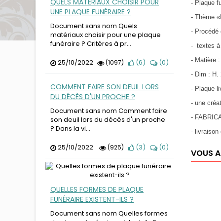
QUELS MATÉRIAUX CHOISIR POUR
- Plaque f
UNE PLAQUE FUNÉRAIRE ?
- Thème «
Document sans nom Quels
- Procédé 
matériaux choisir pour une plaque
funéraire ? Critères à pr...
- textes à
- Matière
25/10/2022
(
6
)
(
0
)
(1097)
- Dim : H.
COMMENT FAIRE SON DEUIL LORS
- Plaque l
DU DÉCÈS D'UN PROCHE ?
- une cré
Document sans nom Comment faire
- FABRIC
son deuil lors du décès d'un proche
? Dans la vi...
- livraiso
25/10/2022
(
3
)
(
0
)
(925)
VOUS A
QUELLES FORMES DE PLAQUE
FUNÉRAIRE EXISTENT-ILS ?
Document sans nom Quelles formes