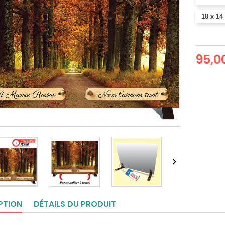
18 x 14
95,0

PTION
DÉTAILS DU PRODUIT