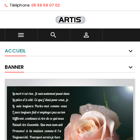
Téléphone:
05 56 59 07 02



ACCUEIL
BANNER