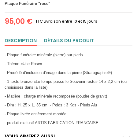
Plaque Funéraire "rose"
95,00 €
TTC
Livraison entre 10 et 15 jours
DESCRIPTION
DÉTAILS DU PRODUIT
- Plaque funéraire minérale (pierre) sur pieds
- Thème «Une Rose»
- Procédé d’inclusion d’image dans la pierre (Stratographie®)
- 1 texte bronze «Le temps passe le Souvenir reste» 14 x 2,2 cm (ou
choisissez dans la liste)
- Matière : charge minérale recomposée (poudre de granit)
- Dim : H. 25 x L. 35 cm. - Poids : 3 Kgs - Pieds Alu
- Plaque livrée entièrement montée
- produit exclusif ARTIS FABRICATION FRANCAISE
VOUS AIMEREZ AUSSI
<
>