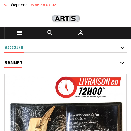
Téléphone:
05 56 59 07 02



ACCUEIL
BANNER