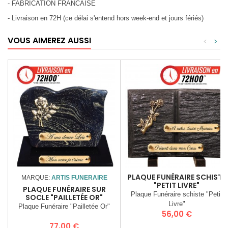
- FABRICATION FRANCAISE
- Livraison en 72H (ce délai s'entend hors week-end et jours fériés)
VOUS AIMEREZ AUSSI
<
>
PLAQUE FUNÉRAIRE SCHISTE
MARQUE:
ARTIS FUNERAIRE
"PETIT LIVRE"
PLAQUE FUNÉRAIRE SUR
Plaque Funéraire schiste "Petit
SOCLE "PAILLETÉE OR"
Livre"
Plaque Funéraire "Pailletée Or"
Prix
56,00 €
Prix
77,00 €