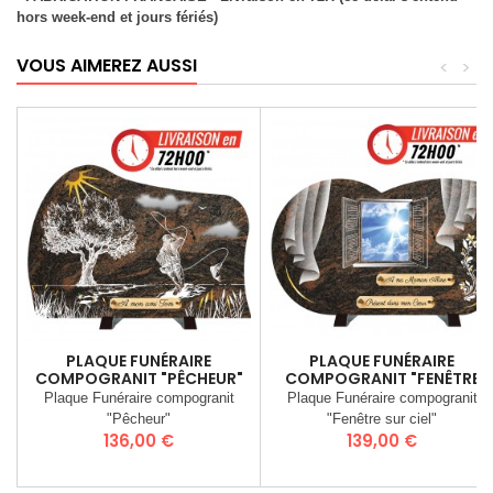
hors week-end et jours fériés)
VOUS AIMEREZ AUSSI
<
>
PLAQUE FUNÉRAIRE
PLAQUE FUNÉRAIRE
COMPOGRANIT "PÊCHEUR"
COMPOGRANIT "FENÊTRE
SUR LE CIEL"
Plaque Funéraire compogranit
Plaque Funéraire compogranit
"Pêcheur"
"Fenêtre sur ciel"
Prix
Prix
136,00 €
139,00 €