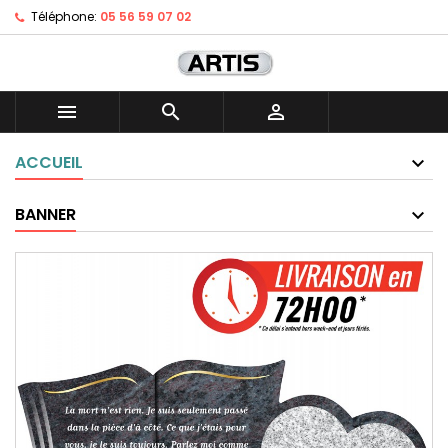
Téléphone:
05 56 59 07 02



ACCUEIL
BANNER