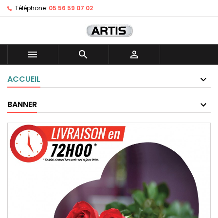
Téléphone:
05 56 59 07 02



ACCUEIL
BANNER