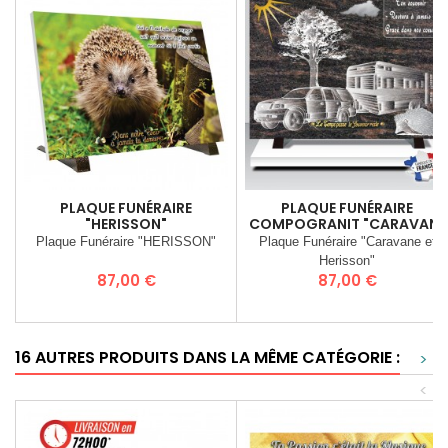
PLAQUE FUNÉRAIRE
PLAQUE FUNÉRAIRE
"HERISSON"
COMPOGRANIT "CARAVANE
ET HERISSON"
Plaque Funéraire "HERISSON"
Plaque Funéraire "Caravane et
Herisson"
Prix
Prix
87,00 €
87,00 €
16 AUTRES PRODUITS DANS LA MÊME CATÉGORIE :
>
<