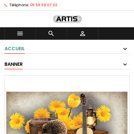
Téléphone:
05 56 59 07 02



ACCUEIL
BANNER