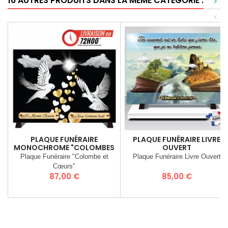
16 AUTRES PRODUITS DANS LA MÊME CATÉGORIE :
>
<
PLAQUE FUNÉRAIRE
PLAQUE FUNÉRAIRE LIVRE
MONOCHROME "COLOMBES
OUVERT
ET CŒURS"
Plaque Funéraire "Colombe et
Plaque Funéraire Livre Ouvert
Cœurs"
Prix
Prix
87,00 €
85,00 €