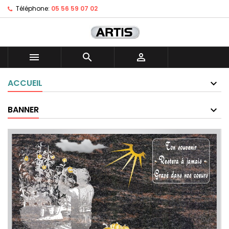
Téléphone:
05 56 59 07 02



ACCUEIL
BANNER