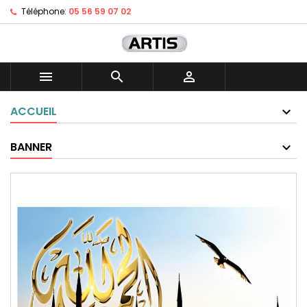
Téléphone:
05 56 59 07 02



ACCUEIL
BANNER