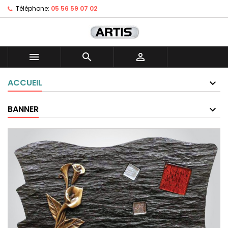
Téléphone:
05 56 59 07 02



ACCUEIL
BANNER