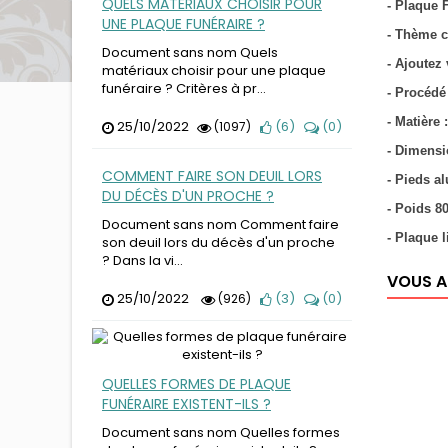
QUELS MATÉRIAUX CHOISIR POUR
- Plaque 
UNE PLAQUE FUNÉRAIRE ?
- Thème c
Document sans nom Quels
- Ajoutez
matériaux choisir pour une plaque
funéraire ? Critères à pr...
- Procédé
- Matière
25/10/2022
(
6
)
(
0
)
(1097)
- Dimensi
COMMENT FAIRE SON DEUIL LORS
- Pieds 
DU DÉCÈS D'UN PROCHE ?
- Poids 
Document sans nom Comment faire
- Plaque 
son deuil lors du décès d'un proche
? Dans la vi...
VOUS A
25/10/2022
(
3
)
(
0
)
(926)
QUELLES FORMES DE PLAQUE
FUNÉRAIRE EXISTENT-ILS ?
Document sans nom Quelles formes