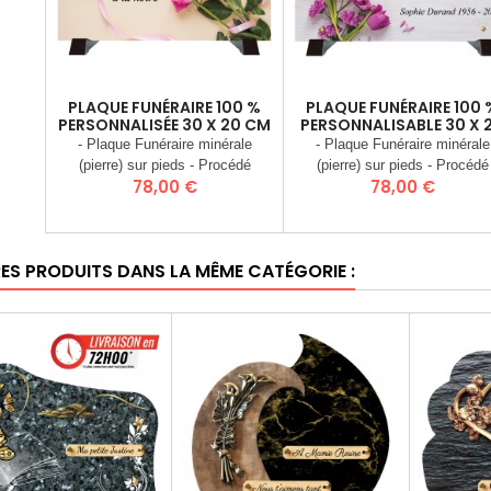
PLAQUE FUNÉRAIRE 100 %
PLAQUE FUNÉRAIRE 100 
PERSONNALISÉE 30 X 20 CM
PERSONNALISABLE 30 X 
CM
- Plaque Funéraire minérale
- Plaque Funéraire minérale
(pierre) sur pieds - Procédé
(pierre) sur pieds - Procédé
Prix
Prix
78,00 €
78,00 €
d’inclusion d’image dans la pierre
d’inclusion d’image dans la pie
(Stratographie®) - Matière :
(Stratographie®) - Matière :
Charge Minérale recomposée
Charge Minérale recomposé
(Poudre de granit) - Dimensions :
(Poudre de granit) - Dimension
RES PRODUITS DANS LA MÊME CATÉGORIE :
30 x 20 cm - Poids 3 Kgs -
30 x 20 cm - Poids 3 Kgs 
Plaque livrée entièrement montée
Plaque livrée entièrement mon