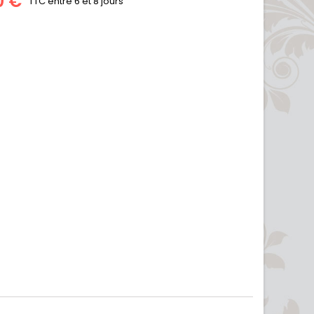
0 €
TTC
entre 6 et 8 jours