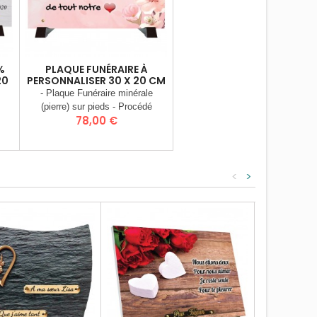
%
PLAQUE FUNÉRAIRE À
20
PERSONNALISER 30 X 20 CM
- Plaque Funéraire minérale
(pierre) sur pieds - Procédé
Prix
78,00 €
rre
d’inclusion d’image dans la pierre
(Stratographie®) - Matière :
e
Charge Minérale recomposée
s :
(Poudre de granit) - Dimensions :
-
30 x 20 cm - Poids 3 Kgs -
<
>
tée
Plaque livrée entièrement montée