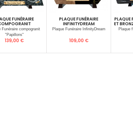
AQUE FUNÉRAIRE
PLAQUE FUNÉRAIRE
PLAQUE 
COMPOGRANIT
INFINITYDREAM
ET BRON
"PAPILLONS"
 Funéraire compogranit
Plaque Funéraire InfinityDream
Plaque f
"Papillons"
Prix
Prix
139,00 €
109,00 €