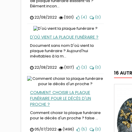
de plaque funéraire existent-ils ?
Élément incon...
22/08/2022
(
4
)
(
0
)
(1301)
D'OÙ VIENT LA PLAQUE FUNÉRAIRE ?
Document sans nom D'où vient la
plaque funéraire ? Aujourd'hui
inévitables à la m...
22/08/2022
(
3
)
(
0
)
(1017)
16 AUT
COMMENT CHOISIR LA PLAQUE
FUNÉRAIRE POUR LE DÉCÈS D'UN
PROCHE ?
Comment choisir la plaque funéraire
pour le décès d'un proche ? false ...
05/07/2022
(
5
)
(
0
)
(1496)