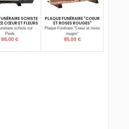
FUNÉRAIRE SCHISTE
PLAQUE FUNÉRAIRE "COEUR
PLAQU
ZE CŒUR ET FLEURS
ET ROSES ROUGES"
"C
unéraire schiste sur
Plaque Funéraire "Coeur et roses
Plaque Fun
Pieds
rouges"
Prix
Prix
P
86,00 €
85,00 €
9