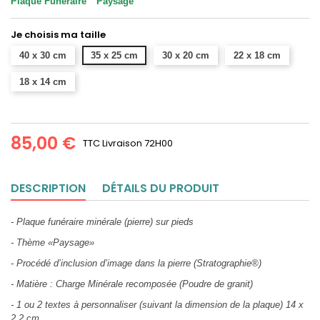
Plaque Funéraire "Paysage"
Je choisis ma taille
40 x 30 cm
35 x 25 cm
30 x 20 cm
22 x 18 cm
18 x 14 cm
85,00 €
TTC
Livraison 72H00
DESCRIPTION
DÉTAILS DU PRODUIT
- Plaque funéraire minérale (pierre) sur pieds
- Thème «Paysage»
- Procédé d’inclusion d’image dans la pierre (Stratographie®)
- Matière : Charge Minérale recomposée (Poudre de granit)
- 1 ou 2 textes à personnaliser (suivant la dimension de la plaque) 14 x
2,2 cm