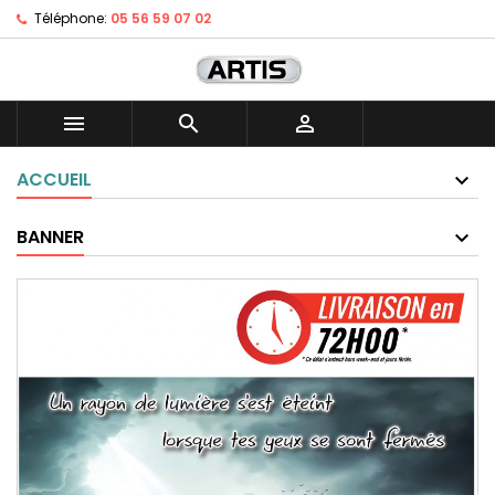
Téléphone:
05 56 59 07 02



ACCUEIL
BANNER