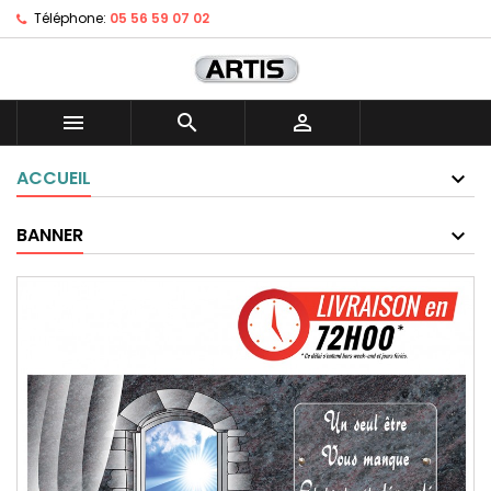
Téléphone:
05 56 59 07 02



ACCUEIL
BANNER