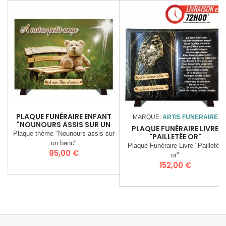
PLAQUE FUNÉRAIRE ENFANT
MARQUE:
ARTIS FUNERAIRE
"NOUNOURS ASSIS SUR UN
PLAQUE FUNÉRAIRE LIVRE
BANC"
Plaque thème "Nounours assis sur
"PAILLETÉE OR"
un banc"
Plaque Funéraire Livre "Pailletée
Prix
95,00 €
or"
Prix
152,00 €