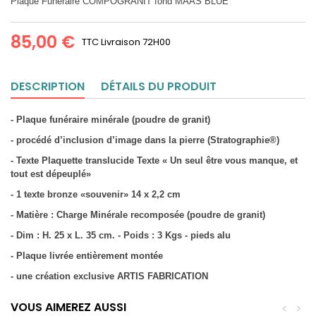
Plaque Funéraire COMPOGRANIT fond MAAS BLUE
85,00 €
TTC
Livraison 72H00
DESCRIPTION
DÉTAILS DU PRODUIT
- Plaque funéraire minérale (poudre de granit)
- procédé d’inclusion d’image dans la pierre (Stratographie®)
- Texte Plaquette translucide Texte « Un seul être vous manque, et
tout est dépeuplé»
- 1 texte bronze «souvenir» 14 x 2,2 cm
- Matière : Charge Minérale recomposée (poudre de granit)
- Dim : H. 25 x L. 35 cm. - Poids : 3 Kgs - pieds alu
- Plaque livrée entièrement montée
- une création exclusive ARTIS FABRICATION
VOUS AIMEREZ AUSSI
<
>