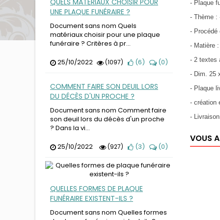
QUELS MATÉRIAUX CHOISIR POUR
- Plaque f
UNE PLAQUE FUNÉRAIRE ?
- Thème :
Document sans nom Quels
- Procédé 
matériaux choisir pour une plaque
funéraire ? Critères à pr...
- Matière 
- 2 textes
25/10/2022
(
6
)
(
0
)
(1097)
- Dim. 25 
COMMENT FAIRE SON DEUIL LORS
- Plaque l
DU DÉCÈS D'UN PROCHE ?
- créatio
Document sans nom Comment faire
- Livraiso
son deuil lors du décès d'un proche
? Dans la vi...
VOUS A
25/10/2022
(
3
)
(
0
)
(927)
QUELLES FORMES DE PLAQUE
FUNÉRAIRE EXISTENT-ILS ?
Document sans nom Quelles formes