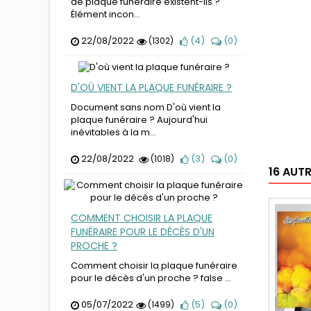
de plaque funéraire existent-ils ?
Élément incon...
22/08/2022
(
4
)
(
0
)
(1302)
D'OÙ VIENT LA PLAQUE FUNÉRAIRE ?
Document sans nom D'où vient la
plaque funéraire ? Aujourd'hui
inévitables à la m...
22/08/2022
(
3
)
(
0
)
(1018)
16 AUT
COMMENT CHOISIR LA PLAQUE
FUNÉRAIRE POUR LE DÉCÈS D'UN
PROCHE ?
Comment choisir la plaque funéraire
pour le décès d'un proche ? false ...
05/07/2022
(
5
)
(
0
)
(1499)