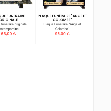
QUE FUNÉRAIRE
PLAQUE FUNÉRAIRE "ANGE ET
PLAQU
ORIGINALE
COLOMBE"
"MUSIQU
 funéraire originale
Plaque Funéraire "Ange et
Plaque Fu
ontemporaine
Colombe"
Prix
Prix
P
68,00 €
95,00 €
9