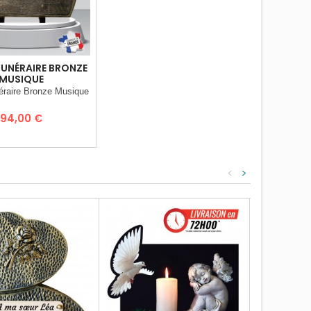
FUNÉRAIRE BRONZE
MUSIQUE
éraire Bronze Musique
Prix
94,00 €
<
>