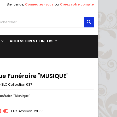
Bienvenue,
Connectez-vous
ou
Créez votre compte

ACCESSOIRES ET INTERS
ue Funéraire "MUSIQUE"
SLC Collection 037
e
unéraire "Musique"
0 €
TTC
Livraison 72H00