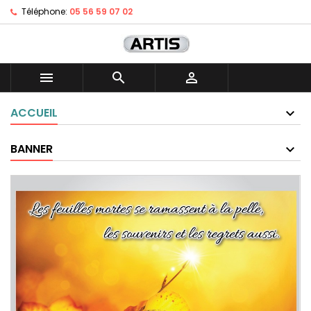
Téléphone:
05 56 59 07 02



ACCUEIL
BANNER