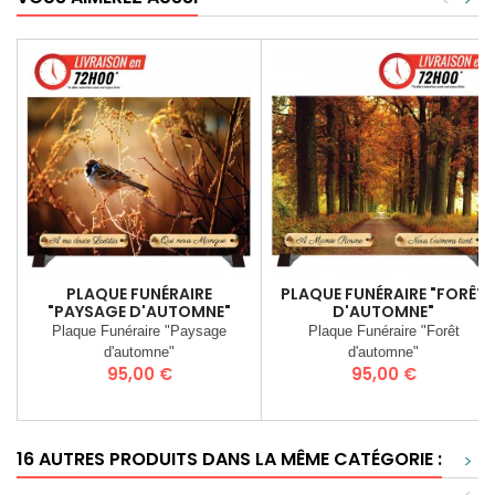
PLAQUE FUNÉRAIRE
PLAQUE FUNÉRAIRE "FORÊT
"PAYSAGE D'AUTOMNE"
D'AUTOMNE"
Plaque Funéraire "Paysage
Plaque Funéraire "Forêt
d'automne"
d'automne"
Prix
Prix
95,00 €
95,00 €
16 AUTRES PRODUITS DANS LA MÊME CATÉGORIE :
>