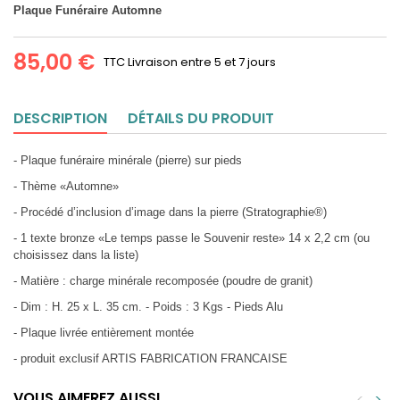
Plaque Funéraire Automne
85,00 €
TTC
Livraison entre 5 et 7 jours
DESCRIPTION
DÉTAILS DU PRODUIT
- Plaque funéraire minérale (pierre) sur pieds
- Thème «Automne»
- Procédé d’inclusion d’image dans la pierre (Stratographie®)
- 1 texte bronze «Le temps passe le Souvenir reste» 14 x 2,2 cm (ou
choisissez dans la liste)
- Matière : charge minérale recomposée (poudre de granit)
- Dim : H. 25 x L. 35 cm. - Poids : 3 Kgs - Pieds Alu
- Plaque livrée entièrement montée
- produit exclusif ARTIS FABRICATION FRANCAISE
VOUS AIMEREZ AUSSI
<
>