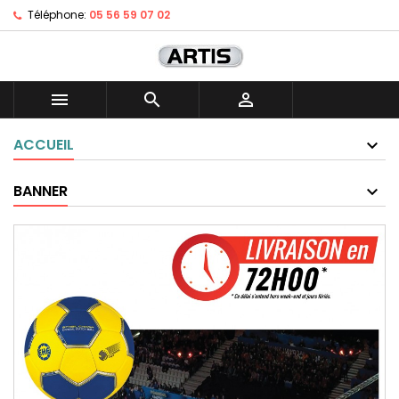
Téléphone:
05 56 59 07 02



ACCUEIL
BANNER