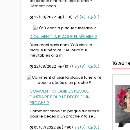
de plaque funéraire existent-ils ?
Élément incon...
22/08/2022
(
4
)
(
0
)
(1301)
D'OÙ VIENT LA PLAQUE FUNÉRAIRE ?
Document sans nom D'où vient la
plaque funéraire ? Aujourd'hui
inévitables à la m...
16 AUT
22/08/2022
(
3
)
(
0
)
(1017)
COMMENT CHOISIR LA PLAQUE
FUNÉRAIRE POUR LE DÉCÈS D'UN
PROCHE ?
Comment choisir la plaque funéraire
pour le décès d'un proche ? false ...
05/07/2022
(
5
)
(
0
)
(1496)