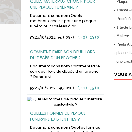
QUELS MATÉRIAUX CHOISIR POUR
- Plaque fu
UNE PLAQUE FUNÉRAIRE ?
- Thème «
Document sans nom Quels
- Procédé 
matériaux choisir pour une plaque
funéraire ? Critères à pr...
- 1 texte 
- Matière 
25/10/2022
(
6
)
(
0
)
(1097)
- Pieds Al
COMMENT FAIRE SON DEUIL LORS
- plaque l
DU DÉCÈS D'UN PROCHE ?
- une cr
Document sans nom Comment faire
son deuil lors du décès d'un proche
VOUS A
? Dans la vi...
25/10/2022
(
3
)
(
0
)
(926)
QUELLES FORMES DE PLAQUE
FUNÉRAIRE EXISTENT-ILS ?
Document sans nom Quelles formes