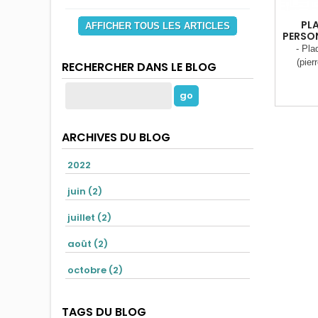
PLA
AFFICHER TOUS LES ARTICLES
PERSON
- Pla
(pier
RECHERCHER DANS LE BLOG
d’inclus
(Stra
Charg
(Poudre 
30 x 
ARCHIVES DU BLOG
Plaque l
2022
juin (2)
juillet (2)
août (2)
octobre (2)
TAGS DU BLOG