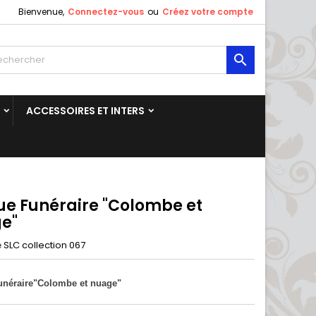
Bienvenue,
Connectez-vous
ou
Créez votre compte

ACCESSOIRES ET INTERS
ue Funéraire "Colombe et
e"
SLC collection 067
e
unéraire"Colombe et nuage"