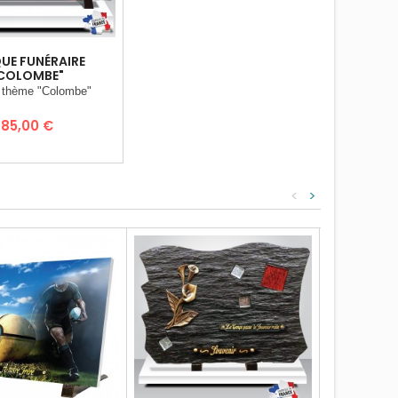
UE FUNÉRAIRE
COLOMBE"
 thème "Colombe"
Prix
85,00 €
<
>