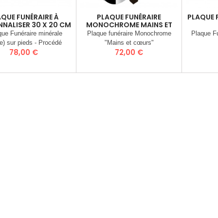
QUE FUNÉRAIRE À
PLAQUE FUNÉRAIRE
PLAQUE 
NALISER 30 X 20 CM
MONOCHROME MAINS ET
CŒURS
que Funéraire minérale
Plaque funéraire Monochrome
Plaque F
re) sur pieds - Procédé
"Mains et cœurs"
Prix
Prix
78,00 €
72,00 €
ion d’image dans la pierre
tographie®) - Matière :
e Minérale recomposée
de granit) - Dimensions :
20 cm - Poids 2 Kgs -
ivrée entièrement montée