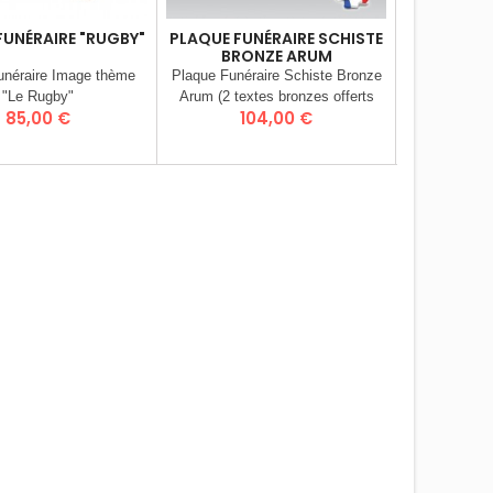
FUNÉRAIRE "RUGBY"
PLAQUE FUNÉRAIRE SCHISTE
PLAQUE FU
BRONZE ARUM
ROSE
unéraire Image thème
Plaque Funéraire Schiste Bronze
Plaque Funér
"Le Rugby"
Arum (2 textes bronzes offerts
"Vase e
Prix
Prix
Pr
85,00 €
104,00 €
1
choisissez dans la liste)