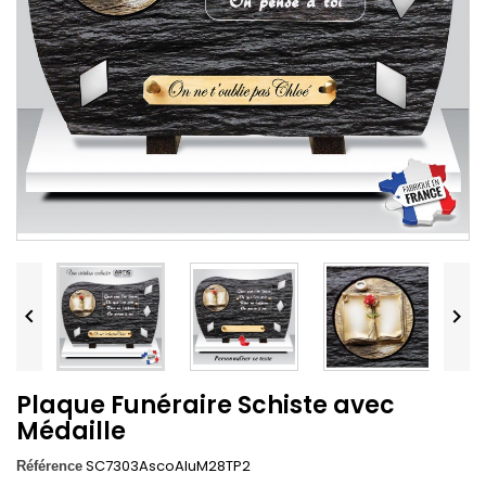


Plaque Funéraire Schiste avec
Médaille
SC7303AscoAluM28TP2
Référence