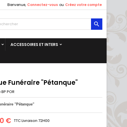
Bienvenue,
Connectez-vous
ou
Créez votre compte

ACCESSOIRES ET INTERS
ue Funéraire "Pétanque"
BP POR
e
unéraire "Pétanque"
00 €
TTC
Livraison 72H00