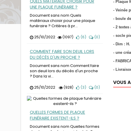
QUELS MATÉRIAUX CHOISIR POUR
- Plaque f
UNE PLAQUE FUNÉRAIRE ?
- Veinée p
Document sans nom Quels
- boule d
matériaux choisir pour une plaque
funéraire ? Critères à pr...
- 2 textes
- socle p
25/10/2022
(
6
)
(
0
)
(1097)
- Dim : H.
COMMENT FAIRE SON DEUIL LORS
- une cr
DU DÉCÈS D'UN PROCHE ?
-
FABRIC
Document sans nom Comment faire
- Livraiso
son deuil lors du décès d'un proche
? Dans la vi...
VOUS A
25/10/2022
(
3
)
(
0
)
(928)
QUELLES FORMES DE PLAQUE
FUNÉRAIRE EXISTENT-ILS ?
Document sans nom Quelles formes