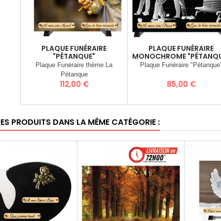
PLAQUE FUNÉRAIRE
PLAQUE FUNÉRAIRE
"PÉTANQUE"
MONOCHROME "PÉTANQU
Plaque Funéraire thème La
Plaque Funéraire "Pétanque
Pétanque
Prix
Prix
112,00 €
85,00 €
RES PRODUITS DANS LA MÊME CATÉGORIE :