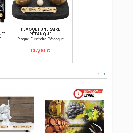
PLAQUE FUNÉRAIRE
E"
PÉTANQUE
"
Plaque Funéraire Pétanque
Prix
107,00 €
<
>