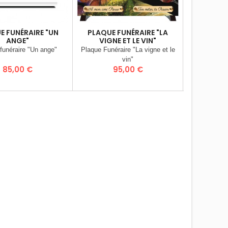
E FUNÉRAIRE "UN
PLAQUE FUNÉRAIRE "LA
PLAQU
ANGE"
VIGNE ET LE VIN"
MONOCHR
funéraire "Un ange"
Plaque Funéraire "La vigne et le
Plaque fun
vin"
"Mai
Prix
Prix
P
85,00 €
95,00 €
7