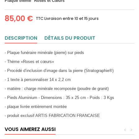
Plaque thème "Roses et Cœurs"
85,00 €
TTC
Livraison entre 10 et 15 jours
DESCRIPTION
DÉTAILS DU PRODUIT
- Plaque funéraire minérale (pierre) sur pieds
- Thème «Roses et cœurs»
- Procédé d’inclusion d’image dans la pierre (Stratographie®)
- 1 texte à personnaliser 14 x 2,2 cm
- matière : charge minérale recomposée (poudre de granit)
- Pieds Aluminium - Dimensions : 35 x 25 cm - Poids : 3 Kgs
- plaque livrée entièrement montée
- produit exclusif ARTIS FABRICATION FRANCAISE
VOUS AIMEREZ AUSSI
<
>