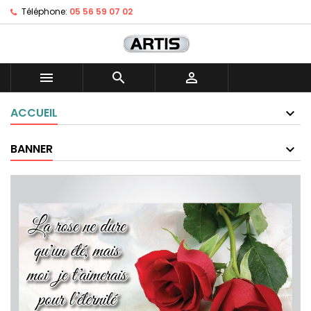
Téléphone:
05 56 59 07 02



ACCUEIL
BANNER