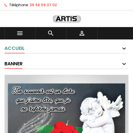
Téléphone:
05 56 59 07 02



ACCUEIL
BANNER