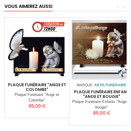
VOUS AIMEREZ AUSSI
<
>
PLAQUE FUNÉRAIRE "ANGE ET
MARQUE:
ARTIS FUNERAIRE
COLOMBE"
PLAQUE FUNÉRAIRE ENFANT
Plaque Funéraire "Ange et
"ANGE ET BOUGIE"
Colombe"
Plaque Funéraire Enfants "Ange et
Prix
95,00 €
bougie"
Prix
85,00 €