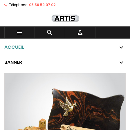
Téléphone:
05 56 59 07 02



ACCUEIL
BANNER