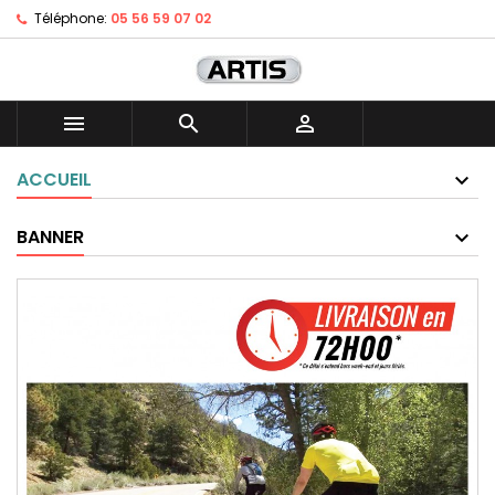
Téléphone:
05 56 59 07 02



ACCUEIL
BANNER