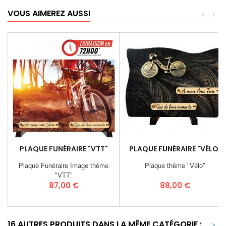
VOUS AIMEREZ AUSSI
<
>
PLAQUE FUNÉRAIRE "VTT"
PLAQUE FUNÉRAIRE "VÉLO"
Plaque Funéraire Image thème
Plaque thème "Vélo"
"VTT"
Prix
Prix
87,00 €
88,00 €
16 AUTRES PRODUITS DANS LA MÊME CATÉGORIE :
>