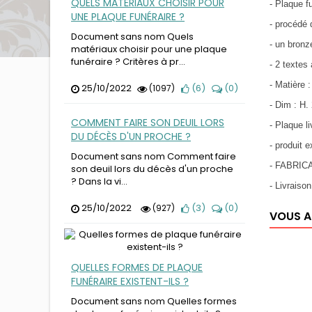
QUELS MATÉRIAUX CHOISIR POUR
- Plaque f
UNE PLAQUE FUNÉRAIRE ?
- procédé d
Document sans nom Quels
- un bronz
matériaux choisir pour une plaque
funéraire ? Critères à pr...
- 2 textes
- Matière 
25/10/2022
(
6
)
(
0
)
(1097)
- Dim : H.
COMMENT FAIRE SON DEUIL LORS
- Plaque l
DU DÉCÈS D'UN PROCHE ?
- produit
Document sans nom Comment faire
- FABRIC
son deuil lors du décès d'un proche
? Dans la vi...
- Livraiso
25/10/2022
(
3
)
(
0
)
(927)
VOUS A
QUELLES FORMES DE PLAQUE
FUNÉRAIRE EXISTENT-ILS ?
Document sans nom Quelles formes