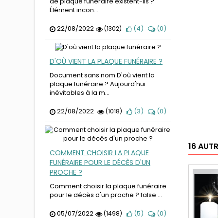
de plaque funéraire existent-ils ?
Élément incon...
22/08/2022
(
4
)
(
0
)
(1302)
D'OÙ VIENT LA PLAQUE FUNÉRAIRE ?
Document sans nom D'où vient la
plaque funéraire ? Aujourd'hui
inévitables à la m...
22/08/2022
(
3
)
(
0
)
(1018)
16 AUT
COMMENT CHOISIR LA PLAQUE
FUNÉRAIRE POUR LE DÉCÈS D'UN
PROCHE ?
Comment choisir la plaque funéraire
pour le décès d'un proche ? false ...
05/07/2022
(
5
)
(
0
)
(1498)