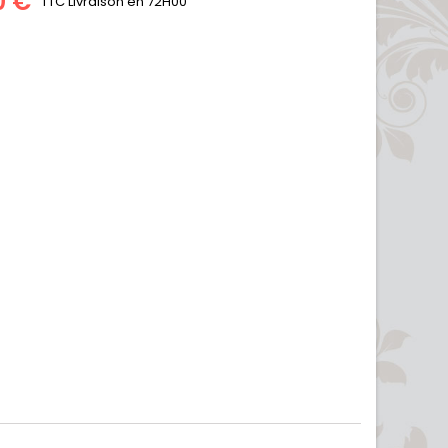
0 €
TTC
Livraison en 72H00