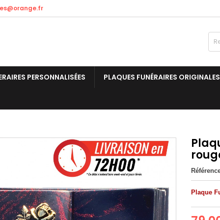
res@orange.fr
ERAIRES PERSONNALISÉES
PLAQUES FUNÉRAIRES ORIGINALES
Plaqu
roug
Référenc
Plaque Fu