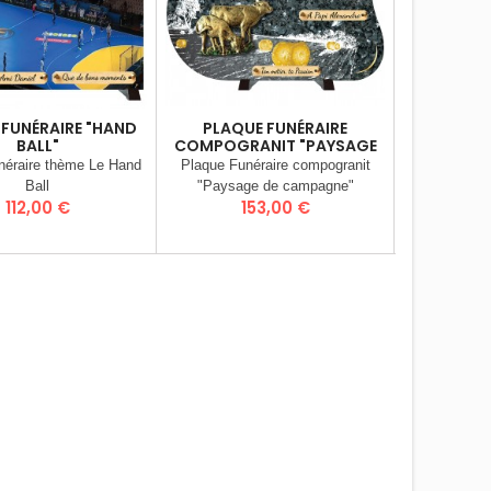
 FUNÉRAIRE "HAND
PLAQUE FUNÉRAIRE
PLAQU
BALL"
COMPOGRANIT "PAYSAGE
"P
DE CAMPAGNE"
néraire thème Le Hand
Plaque Funéraire compogranit
Plaque Fu
Ball
"Paysage de campagne"
Prix
Prix
P
112,00 €
153,00 €
8