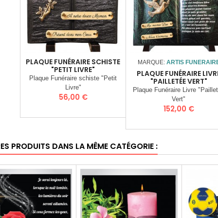
PLAQUE FUNÉRAIRE SCHISTE
MARQUE:
ARTIS FUNERAIR
"PETIT LIVRE"
PLAQUE FUNÉRAIRE LIVR
Plaque Funéraire schiste "Petit
"PAILLETÉE VERT"
Livre"
Plaque Funéraire Livre "Paille
Prix
56,00 €
Vert"
Prix
152,00 €
RES PRODUITS DANS LA MÊME CATÉGORIE :