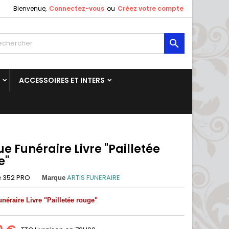
Bienvenue,
Connectez-vous
ou
Créez votre compte

ACCESSOIRES ET INTERS
e Funéraire Livre "Pailletée
e"
352 PRO
ARTIS FUNERAIRE
e
Marque
néraire Livre "Pailletée rouge"