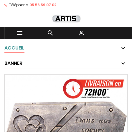
Téléphone:
05 56 59 07 02



ACCUEIL
BANNER