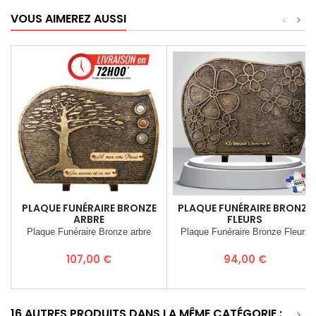
VOUS AIMEREZ AUSSI
<
>
PLAQUE FUNÉRAIRE BRONZE
PLAQUE FUNÉRAIRE BRONZE
ARBRE
FLEURS
Plaque Funéraire Bronze arbre
Plaque Funéraire Bronze Fleurs
Prix
Prix
107,00 €
94,00 €
16 AUTRES PRODUITS DANS LA MÊME CATÉGORIE :
>