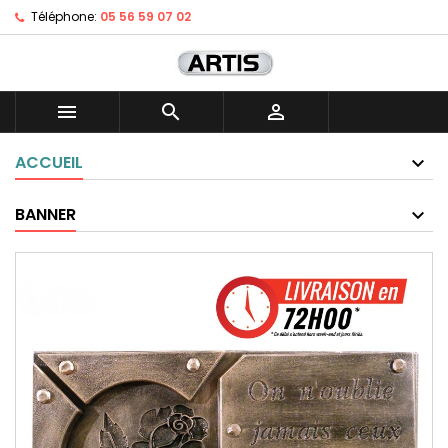
Téléphone:
05 56 59 07 02



ACCUEIL
BANNER