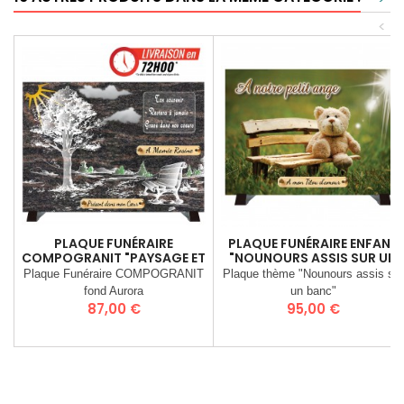
<
PLAQUE FUNÉRAIRE
PLAQUE FUNÉRAIRE ENFANT
COMPOGRANIT "PAYSAGE ET
"NOUNOURS ASSIS SUR UN
BANC"
BANC"
Plaque Funéraire COMPOGRANIT
Plaque thème "Nounours assis sur
fond Aurora
un banc"
Prix
Prix
87,00 €
95,00 €