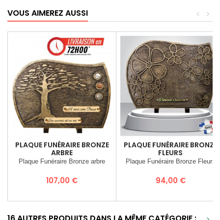
VOUS AIMEREZ AUSSI
<
>
PLAQUE FUNÉRAIRE BRONZE
PLAQUE FUNÉRAIRE BRONZE
ARBRE
FLEURS
Plaque Funéraire Bronze arbre
Plaque Funéraire Bronze Fleurs
Prix
Prix
107,00 €
94,00 €
16 AUTRES PRODUITS DANS LA MÊME CATÉGORIE :
>