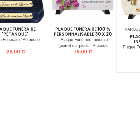
AQUE FUNÉRAIRE
PLAQUE FUNÉRAIRE 100 %
MARQU
"PÉTANQUE"
PERSONNALISABLE 30 X 20
PLA
CM
e Funéraire "Pétanque"
- Plaque Funéraire minérale
IN
(pierre) sur pieds - Procédé
Plaque Fu
Prix
Prix
128,00 €
78,00 €
d’inclusion d’image dans la pierre
(Stratographie®) - Matière :
Charge Minérale recomposée
(Poudre de granit) - Dimensions :
30 x 20 cm - Poids 3 Kgs -
Plaque livrée entièrement montée