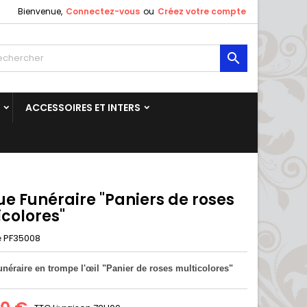
Bienvenue,
Connectez-vous
ou
Créez votre compte

ACCESSOIRES ET INTERS
e Funéraire "Paniers de roses
icolores"
PF35008
e
néraire en trompe l'œil "Panier de roses multicolores"