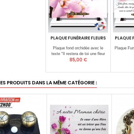
PLAQUE FUNÉRAIRE FLEURS
PLAQUE F
Plaque fond orchidée avec le
Plaque Fun
texte "Il restera de toi une fleur
Prix
85,00 €
oubliée qui ne s'est jamais fanée"
RES PRODUITS DANS LA MÊME CATÉGORIE :