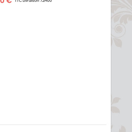
00 €
TTC
Livraison 72H00