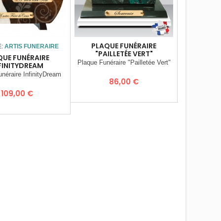
PLAQUE FUNÉRAIRE
PLAQUE FU
E:
ARTIS FUNERAIRE
"PAILLETÉE VERT"
QUE FUNÉRAIRE
Plaque Funéraire "Pailletée Vert"
Plaque Funé
FINITYDREAM
néraire InfinityDream
Prix
P
86,00 €
9
Prix
109,00 €