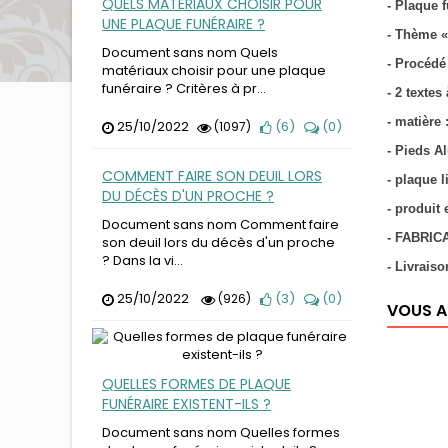
QUELS MATÉRIAUX CHOISIR POUR
- Plaque f
UNE PLAQUE FUNÉRAIRE ?
- Thème «
Document sans nom Quels
- Procédé
matériaux choisir pour une plaque
funéraire ? Critères à pr...
- 2 textes
- matière
25/10/2022
(
6
)
(
0
)
(1097)
- Pieds Al
COMMENT FAIRE SON DEUIL LORS
- plaque 
DU DÉCÈS D'UN PROCHE ?
- produit
Document sans nom Comment faire
- FABRIC
son deuil lors du décès d'un proche
? Dans la vi...
- Livraiso
25/10/2022
(
3
)
(
0
)
(926)
VOUS A
QUELLES FORMES DE PLAQUE
FUNÉRAIRE EXISTENT-ILS ?
Document sans nom Quelles formes