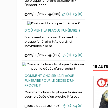
de plaque funéraire existent-ils ?
Élément incon...
22/08/2022
(
4
)
(
0
)
(1301)
D'OÙ VIENT LA PLAQUE FUNÉRAIRE ?
Document sans nom D'où vient la
plaque funéraire ? Aujourd'hui
inévitables à la m...
22/08/2022
(
3
)
(
0
)
(1017)
16 AUT
COMMENT CHOISIR LA PLAQUE
FUNÉRAIRE POUR LE DÉCÈS D'UN
PROCHE ?
Comment choisir la plaque funéraire
pour le décès d'un proche ? false ...
05/07/2022
(
5
)
(
0
)
(1496)