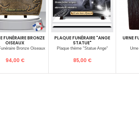
E FUNÉRAIRE BRONZE
PLAQUE FUNÉRAIRE "ANGE
URNE F
OISEAUX
STATUE"
Funéraire Bronze Oiseaux
Plaque thème "Statue Ange"
Urne 
Prix
Prix
94,00 €
85,00 €