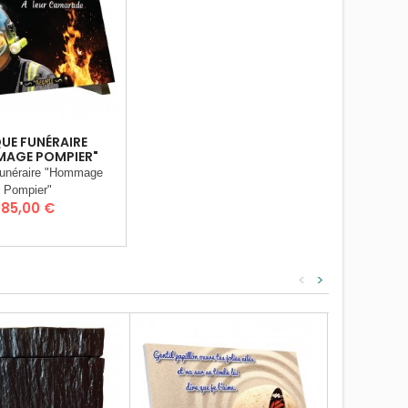
UE FUNÉRAIRE
AGE POMPIER"
Funéraire "Hommage
Pompier"
Prix
85,00 €
<
>