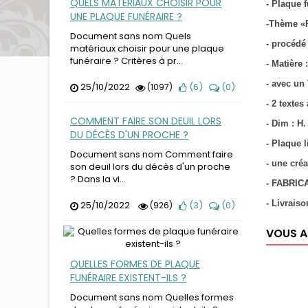
QUELS MATÉRIAUX CHOISIR POUR
- Plaque f
UNE PLAQUE FUNÉRAIRE ?
-Thème «
Document sans nom Quels
- procédé
matériaux choisir pour une plaque
funéraire ? Critères à pr...
- Matière
- avec un
25/10/2022
(
6
)
(
0
)
(1097)
- 2 textes
COMMENT FAIRE SON DEUIL LORS
- Dim : H.
DU DÉCÈS D'UN PROCHE ?
- Plaque 
Document sans nom Comment faire
- une cré
son deuil lors du décès d'un proche
? Dans la vi...
- FABRIC
- Livrais
25/10/2022
(
3
)
(
0
)
(926)
VOUS A
QUELLES FORMES DE PLAQUE
FUNÉRAIRE EXISTENT-ILS ?
Document sans nom Quelles formes