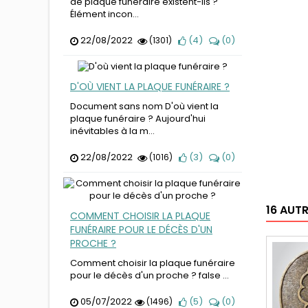
de plaque funéraire existent-ils ?
Élément incon...
22/08/2022
(
4
)
(
0
)
(1301)
D'OÙ VIENT LA PLAQUE FUNÉRAIRE ?
Document sans nom D'où vient la
plaque funéraire ? Aujourd'hui
inévitables à la m...
22/08/2022
(
3
)
(
0
)
(1016)
16 AUT
COMMENT CHOISIR LA PLAQUE
FUNÉRAIRE POUR LE DÉCÈS D'UN
PROCHE ?
Comment choisir la plaque funéraire
pour le décès d'un proche ? false ...
05/07/2022
(
5
)
(
0
)
(1496)