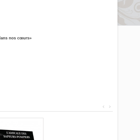
é dans nos cœurs»
<
>