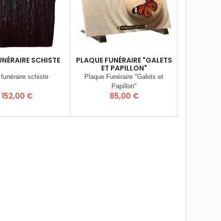
UNÉRAIRE SCHISTE
PLAQUE FUNÉRAIRE "GALETS
PLAQUES
ET PAPILLON"
COEURS 
B
funéraire schiste
Plaque Funéraire "Galets et
Plaque F
Papillon"
(Pêcheu
Prix
Prix
Pr
152,00 €
85,00 €
1