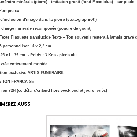
unéraire minérale (pierre) - imitation granit (fond Mass blue)- sur pieds
Pompiers»
 d'inclusion d'image dans la pierre (stratographie®)
 : charge minérale recomposée (poudre de granit)
 Texte Plaquette translucide Texte « Ton souvenir restera à jamais grav
 à personnaliser 14 x 2,2 cm
 25 x L. 35 cm. - Poids : 3 Kgs - pieds alu
livrée entièrement montée
ation exclusive ARTIS FUNERAIRE
ATION FRANCAISE
on en 72H (ce délai s'entend hors week-end et jours fériés)
IMEREZ AUSSI