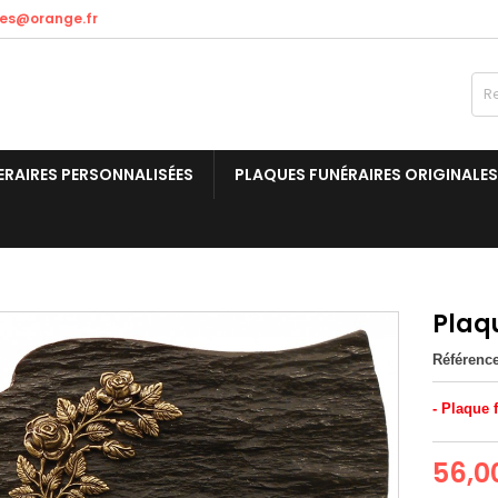
res@orange.fr
ERAIRES PERSONNALISÉES
PLAQUES FUNÉRAIRES ORIGINALES
Plaqu
Référenc
- Plaque 
56,0