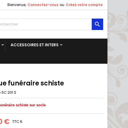
Bienvenue,
Connectez-vous
ou
Créez votre compte

ACCESSOIRES ET INTERS
e funéraire schiste
SC 201 S
e
funéraire schiste sur socle
0 €
TTC
6