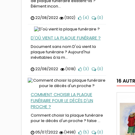
de plaque funéraire existent-ils ?
Élément incon...
22/08/2022
(
4
)
(
0
)
(1302)
D'OÙ VIENT LA PLAQUE FUNÉRAIRE ?
Document sans nom D'où vient la
plaque funéraire ? Aujourd'hui
inévitables à la m...
22/08/2022
(
3
)
(
0
)
(1018)
16 AUT
COMMENT CHOISIR LA PLAQUE
FUNÉRAIRE POUR LE DÉCÈS D'UN
PROCHE ?
Comment choisir la plaque funéraire
pour le décès d'un proche ? false ...
05/07/2022
(
5
)
(
0
)
(1498)