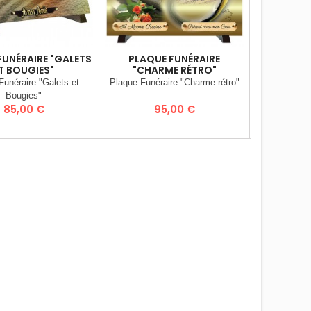
FUNÉRAIRE "GALETS
PLAQUE FUNÉRAIRE
PLAQU
T BOUGIES"
"CHARME RÉTRO"
"ALLIA
R
Funéraire "Galets et
Plaque Funéraire "Charme rétro"
Plaque Funé
Bougies"
ros
Prix
Prix
P
85,00 €
95,00 €
8