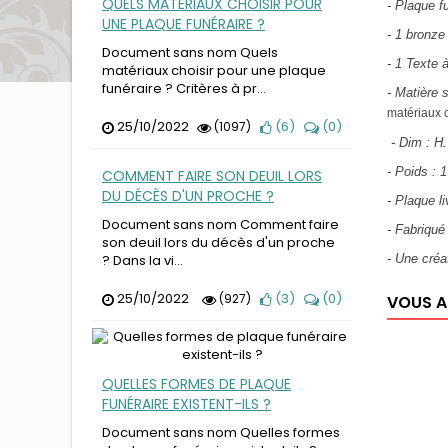
QUELS MATÉRIAUX CHOISIR POUR
- Plaque f
UNE PLAQUE FUNÉRAIRE ?
- 1 bronze
Document sans nom Quels
- 1 Texte 
matériaux choisir pour une plaque
funéraire ? Critères à pr...
- Matière 
matériaux c
25/10/2022
(
6
)
(
0
)
(1097)
- Dim : H
- Poids : 
COMMENT FAIRE SON DEUIL LORS
DU DÉCÈS D'UN PROCHE ?
- Plaque l
Document sans nom Comment faire
- Fabriqué
son deuil lors du décès d'un proche
? Dans la vi...
- Une cré
25/10/2022
(
3
)
(
0
)
(927)
VOUS A
QUELLES FORMES DE PLAQUE
FUNÉRAIRE EXISTENT-ILS ?
Document sans nom Quelles formes