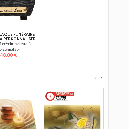
PLAQUE FUNÉRAIRE
 À PERSONNALISER
funéraire schiste à
ersonnaliser
Prix
48,00 €
<
>