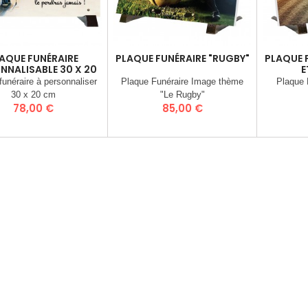
AQUE FUNÉRAIRE
PLAQUE FUNÉRAIRE "RUGBY"
PLAQUE 
NNALISABLE 30 X 20
E
CM
funéraire à personnaliser
Plaque Funéraire Image thème
Plaque 
30 x 20 cm
"Le Rugby"
Prix
Prix
78,00 €
85,00 €