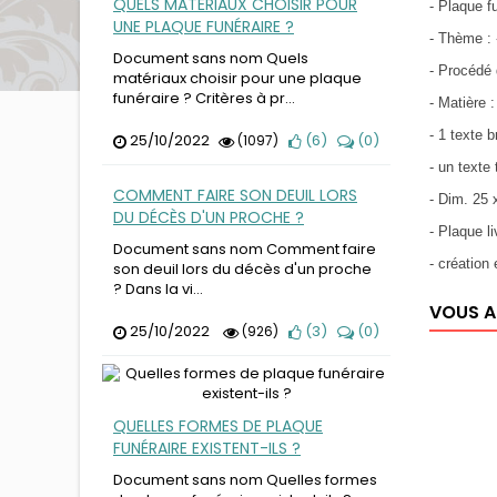
QUELS MATÉRIAUX CHOISIR POUR
- Plaque f
UNE PLAQUE FUNÉRAIRE ?
- Thème :
Document sans nom Quels
- Procédé 
matériaux choisir pour une plaque
funéraire ? Critères à pr...
- Matière 
- 1 texte 
25/10/2022
(
6
)
(
0
)
(1097)
- un texte
COMMENT FAIRE SON DEUIL LORS
- Dim. 25 
DU DÉCÈS D'UN PROCHE ?
- Plaque l
Document sans nom Comment faire
- créatio
son deuil lors du décès d'un proche
? Dans la vi...
VOUS A
25/10/2022
(
3
)
(
0
)
(926)
QUELLES FORMES DE PLAQUE
FUNÉRAIRE EXISTENT-ILS ?
Document sans nom Quelles formes