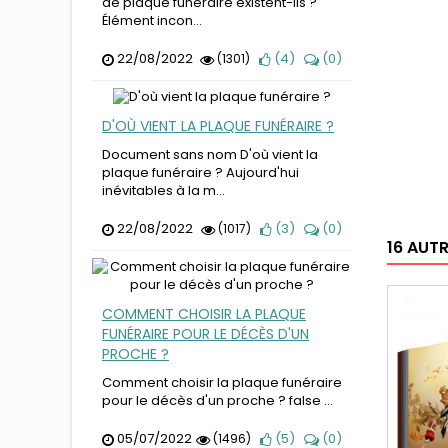
de plaque funéraire existent-ils ?
Élément incon...
22/08/2022
(
4
)
(
0
)
(1301)
D'OÙ VIENT LA PLAQUE FUNÉRAIRE ?
Document sans nom D'où vient la
plaque funéraire ? Aujourd'hui
inévitables à la m...
22/08/2022
(
3
)
(
0
)
(1017)
16 AUT
COMMENT CHOISIR LA PLAQUE
FUNÉRAIRE POUR LE DÉCÈS D'UN
PROCHE ?
Comment choisir la plaque funéraire
pour le décès d'un proche ? false ...
05/07/2022
(
5
)
(
0
)
(1496)