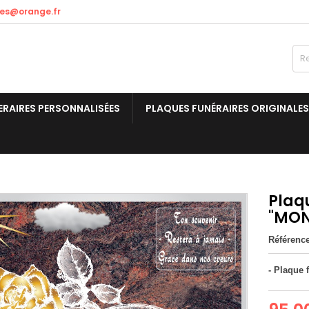
res@orange.fr
ERAIRES PERSONNALISÉES
PLAQUES FUNÉRAIRES ORIGINALES
Plaq
"MON
Référenc
- Plaque 