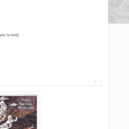
s la liste)
<
>