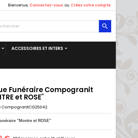
Bienvenue,
Connectez-vous
ou
Créez votre compte

ACCESSOIRES ET INTERS
ue Funéraire Compogranit
TRE et ROSE"
CompogranitCG25042
e
funéraire "Montre et ROSE"