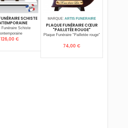
FUNÉRAIRE SCHISTE
PLAQU
MARQUE:
ARTIS FUNERAIRE
NTEMPORAINE
MUSULM
PLAQUE FUNÉRAIRE CŒUR
 Funéraire Schiste
Plaque Fu
"PAILLETÉE ROUGE"
ontemporaine
Plaque Funéraire "Pailletée rouge"
Prix
P
126,00 €
8
Prix
74,00 €