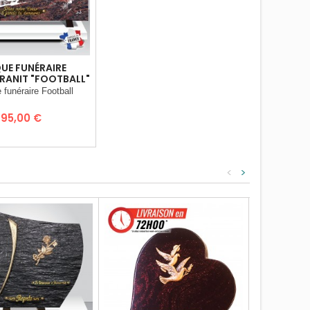
UE FUNÉRAIRE
ANIT "FOOTBALL"
 funéraire Football
Prix
95,00 €
<
>