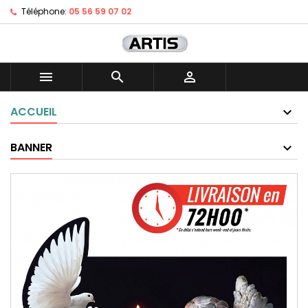
Téléphone:
05 56 59 07 02



ACCUEIL
BANNER