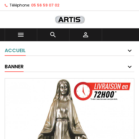
Téléphone:
05 56 59 07 02



ACCUEIL
BANNER