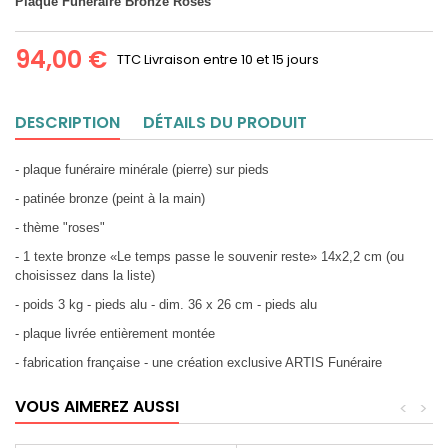
Plaque Funéraire Bronze Roses
94,00 €
TTC
Livraison entre 10 et 15 jours
DESCRIPTION
DÉTAILS DU PRODUIT
- plaque funéraire minérale (pierre) sur pieds
- patinée bronze (peint à la main)
- thème "roses"
- 1 texte bronze «Le temps passe le souvenir reste» 14x2,2 cm (ou
choisissez dans la liste)
- poids 3 kg - pieds alu - dim. 36 x 26 cm - pieds alu
- plaque livrée entièrement montée
- fabrication française - une création exclusive ARTIS Funéraire
VOUS AIMEREZ AUSSI
<
>