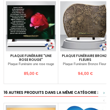
PLAQUE FUNÉRAIRE "UNE
PLAQUE FUNÉRAIRE BRONZE
ROSE ROUGE"
FLEURS
Plaque Funéraire une rose rouge
Plaque Funéraire Bronze Fleurs
Prix
Prix
85,00 €
94,00 €
16 AUTRES PRODUITS DANS LA MÊME CATÉGORIE :
>
<