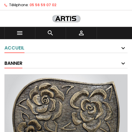
Téléphone:
05 56 59 07 02



ACCUEIL
BANNER