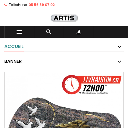
Téléphone:
05 56 59 07 02



ACCUEIL
BANNER