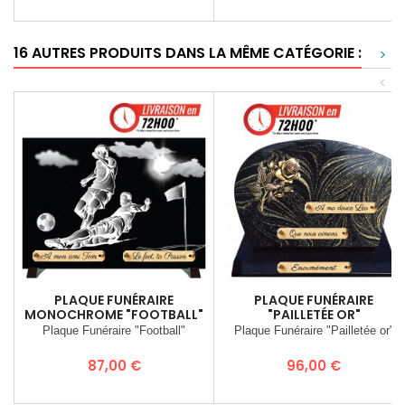
16 AUTRES PRODUITS DANS LA MÊME CATÉGORIE :
>
<
PLAQUE FUNÉRAIRE
PLAQUE FUNÉRAIRE
MONOCHROME "FOOTBALL"
"PAILLETÉE OR"
Plaque Funéraire "Football"
Plaque Funéraire "Pailletée or"
Prix
Prix
87,00 €
96,00 €