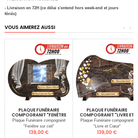
- Livraison en 72H (ce délai s'entend hors week-end et jours
fériés)
VOUS AIMEREZ AUSSI
<
>
PLAQUE FUNÉRAIRE
PLAQUE FUNÉRAIRE
COMPOGRANIT "FENÊTRE
COMPOGRANIT "LIVRE ET
SUR LE CIEL"
CŒUR"
Plaque Funéraire compogranit
Plaque Funéraire compogranit
"Fenêtre sur ciel"
"Livre et Cœur"
Prix
Prix
139,00 €
139,00 €